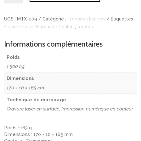
Trophée
rond
UGS :
MTX-009
Catégorie :
Trophées Express
Étiquettes :
sur
Gravure Laser
,
Marquage Couleur
,
trophee
socle
Informations complémentaires
Poids
1.500 kg
Dimensions
170 × 10 × 165 cm
Technique de marquage
Gravure laser en surface, Impression numérique en couleur
Poids 1163 g
Dimensions : 170 × 10 × 165 mm