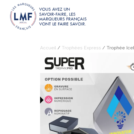
Accueil
/
Trophées Express
/ Trophée Iceb