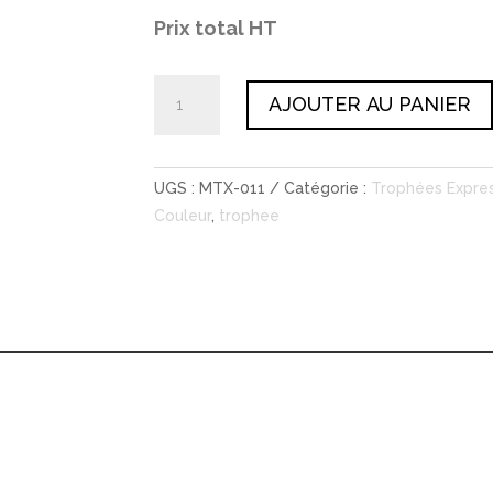
Prix total HT
quantité
AJOUTER AU PANIER
de
Trophée
Iceberg
UGS :
MTX-011
Catégorie :
Trophées Expre
sur
Couleur
,
trophee
socle
en
verre