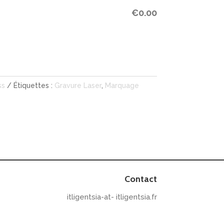
€
0.00
ss
Étiquettes :
Gravure Laser
,
Marquage
Contact
itligentsia-at- itligentsia.fr