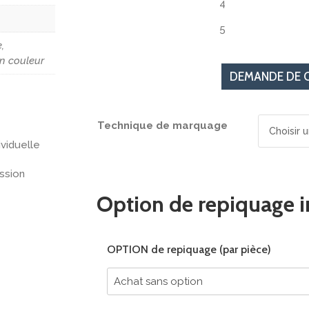
4
5
,
n couleur
DEMANDE DE 
Technique de marquage
ividuelle
ession
Option de repiquage i
OPTION de repiquage (par pièce)