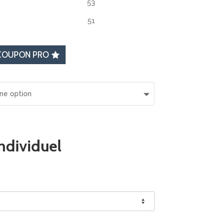
53
51
COUPON PRO
ndividuel