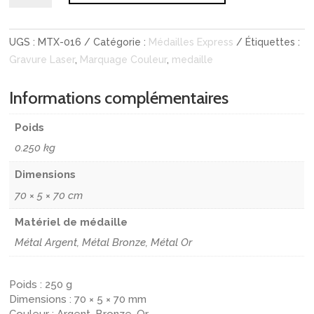
Médaille
laurier
UGS :
MTX-016
Catégorie :
Médailles Express
Étiquettes :
en
Gravure Laser
,
Marquage Couleur
,
medaille
métal
Informations complémentaires
Poids
0.250 kg
Dimensions
70 × 5 × 70 cm
Matériel de médaille
Métal Argent, Métal Bronze, Métal Or
Poids : 250 g
Dimensions : 70 × 5 × 70 mm